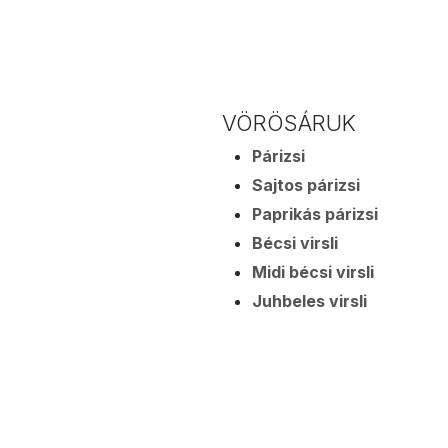
VÖRÖSÁRUK
Párizsi
Sajtos párizsi
Paprikás párizsi
Bécsi virsli
Midi bécsi virsli
Juhbeles virsli