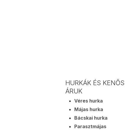
HURKÁK ÉS KENŐS
ÁRUK
Véres hurka
Májas hurka
Bácskai hurka
Parasztmájas