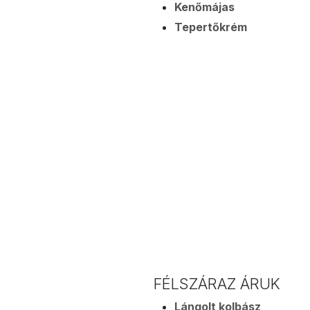
Kenőmájas
Tepertőkrém
FÉLSZÁRAZ ÁRUK
Lángolt kolbász